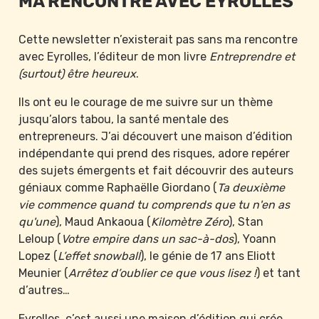
MA RENCONTRE AVEC EYROLLES
Cette newsletter n’existerait pas sans ma rencontre 
avec Eyrolles, l’éditeur de mon livre 
Entreprendre et 
(surtout) être heureux
.
Ils ont eu le courage de me suivre sur un thème 
jusqu’alors tabou, la santé mentale des 
entrepreneurs. J’ai découvert une maison d’édition 
indépendante qui prend des risques, adore repérer 
des sujets émergents et fait découvrir des auteurs 
géniaux comme Raphaëlle Giordano (
Ta deuxième 
vie commence quand tu comprends que tu n'en as 
qu'une
), Maud Ankaoua (
Kilomètre Zéro
), Stan 
Leloup (
Votre empire dans un sac-à-dos
), Yoann 
Lopez (
L’effet snowball
), le génie de 17 ans Eliott 
Meunier (
Arrêtez d’oublier ce que vous lisez !
) et tant 
d’autres…
Eyrolles, c’est aussi une maison d’édition qui crée 