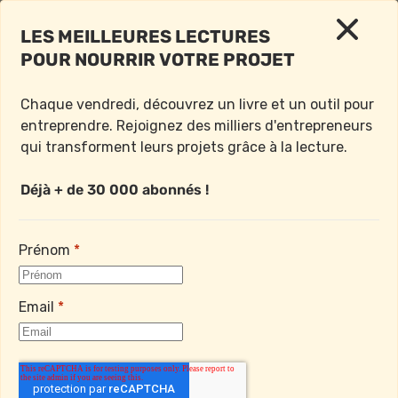
LES MEILLEURES LECTURES 
POUR NOURRIR VOTRE PROJET
< Retour à l'accueil
Chaque vendredi, découvrez un livre et un outil pour 
Vendredi 26 Avril 2024
entreprendre. Rejoignez des milliers d'entrepreneurs 
qui transforment leurs projets grâce à la lecture.

Déjà + de 30 000 abonnés !
LE LIVRE DE LA SEMAINE : 
“BUILD”, PAR LE 
Prénom
*
CRÉATEUR DE L’IPHONE
Email
*
Petit message personnel avant de commencer 
l’épisode du jour…
La lecture du livre 
Ce que l’argent dit de vous
 de 