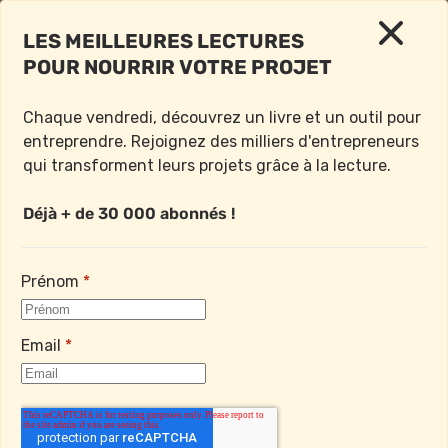
LES MEILLEURES LECTURES 
POUR NOURRIR VOTRE PROJET
< Retour à l'accueil
Chaque vendredi, découvrez un livre et un outil pour 
Vendredi 23 Janvier 2026
entreprendre. Rejoignez des milliers d'entrepreneurs 
qui transforment leurs projets grâce à la lecture.

Déjà + de 30 000 abonnés !
LE LIVRE DE LA SEMAINE : 
LA FINANCE DE 18 À 98 
Prénom
*
ANS
Email
*
Bonjour à toutes et à tous,
Ah, l’argent !
Comment devenir ami avec l’argent quand on est 