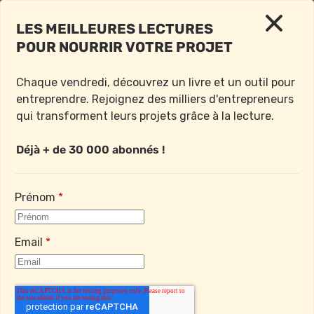
LES MEILLEURES LECTURES 
POUR NOURRIR VOTRE PROJET
< Retour à l'accueil
Chaque vendredi, découvrez un livre et un outil pour 
Vendredi 06 Mars 2026
entreprendre. Rejoignez des milliers d'entrepreneurs 
qui transforment leurs projets grâce à la lecture.

Déjà + de 30 000 abonnés !
LE LIVRE DE LA SEMAINE : 
NOTRE CERVEAU SOUS 
Prénom
*
INFLUENCE
Email
*
On est tous “renversés” par l’ampleur prise par 
l’intelligence artificielle. Open AI, l’entreprise derrière 
ChatGPT, vient de lever à nouveau des fonds : ils 
ont récolté plus de 100 milliards de dollars, soit 